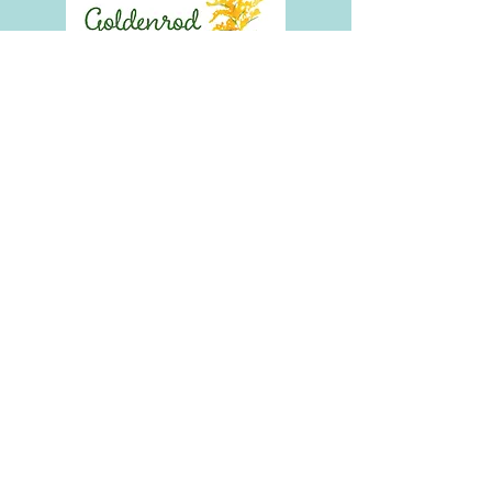
<<SCHOOL NAME>> est une organisation
à but non lucratif et ne fait aucune
discrimination fondée sur la race, la
couleur, l'origine nationale ou ethnique, la
croyance, la religion, le sexe, le handicap,
l'âge, l'état matrimonial, l'orientation
sexuelle ou le statut en matière
d'assistance publique. De plus, <<NOM DE
L'ÉCOLE>> admet les élèves de toute race,
couleur, origine nationale et ethnique à
tous les droits, privilèges, programmes et
activités généralement accordés ou mis à
la disposition des élèves de l'école. Il ne fait
aucune discrimination sur la base de la
race, de la couleur, de l'origine nationale et
ethnique dans l'administration de ses
politiques éducatives, politiques
d'admission, programmes de bourses et
de prêts, et programmes d'athlétisme et